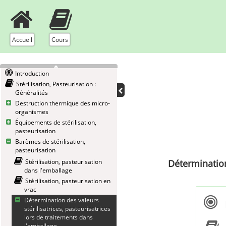
Accueil
Cours
Introduction
Stérilisation, Pasteurisation :
Généralités
Destruction thermique des micro-
organismes
Équipements de stérilisation,
pasteurisation
Barèmes de stérilisation,
pasteurisation
Stérilisation, pasteurisation
Détermination
dans l'emballage
Stérilisation, pasteurisation en
vrac
Détermination des valeurs
stérilisatrices, pasteurisatrices
lors de traitements dans
l'emballage