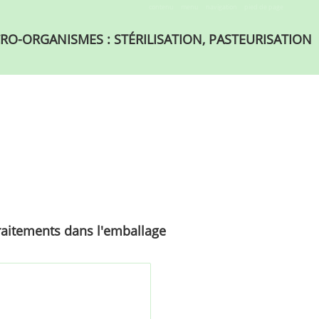
contenu
menu
navigation
pied de page
RO-ORGANISMES : STÉRILISATION, PASTEURISATION
 traitements dans l'emballage